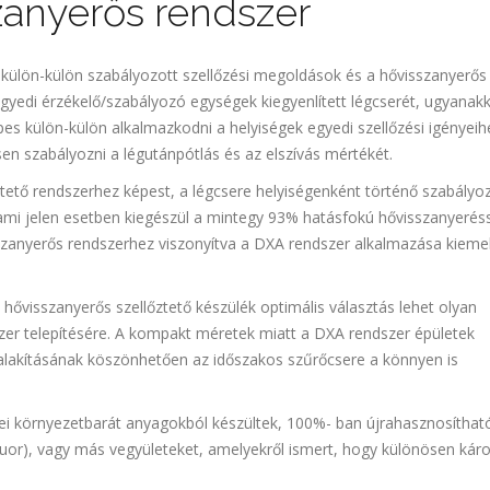
szanyerős rendszer
 külön-külön szabályozott szellőzési megoldások és a hővisszanyerős
egyedi érzékelő/szabályozó egységek kiegyenlített légcserét, ugyanak
pes külön-külön alkalmazkodni a helyiségek egyedi szellőzési igényeih
n szabályozni a légutánpótlás és az elszívás mértékét.
ztető rendszerhez képest, a légcsere helyiségenként történő szabályo
ami jelen esetben kiegészül a mintegy 93% hatásfokú hővisszanyeréss
sszanyerős rendszerhez viszonyítva a DXA rendszer alkalmazása kieme
) hővisszanyerős szellőztető készülék optimális választás lehet olyan
szer telepítésére. A kompakt méretek miatt a DXA rendszer épületek
 kialakításának köszönhetően az időszakos szűrőcsere a könnyen is
mei környezetbarát anyagokból készültek, 100%- ban újrahasznosítha
fluor), vagy más vegyületeket, amelyekről ismert, hogy különösen kár