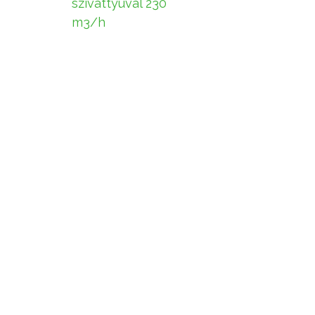
szivattyúval 230
m3/h