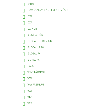
EHT/EFT
HŐVISSZANYERŐS BERENDEZÉSEK
DXR
DXA
DX HUB
KIEGÉSZÍTŐK
GLOBAL LP PREMIUM
GLOBAL LP FW
GLOBAL PX
MURAL PX
CASA T
VENTILÁTOROK
VBV
V4A PREMIUM
V2A
VTZ
VCZ