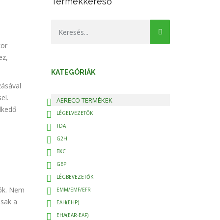
Termékkereső
kor
ez,
KATEGÓRIÁK
zásával
el.
AERECO TERMÉKEK
lkedő
LÉGELVEZETŐK
TDA
G2H
BXC
GBP
LÉGBEVEZETŐK
tók. Nem
EMM/EMF/EFR
osak a
EAH(EHP)
EHA(EAR-EAF)