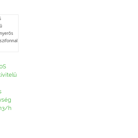
30S
ivitelû
s
ység
 m3/h