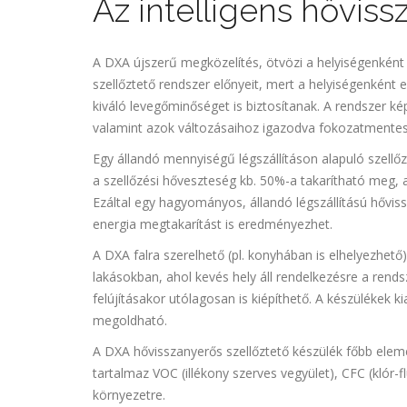
Az intelligens hővis
A DXA újszerű megközelítés, ötvözi a helyiségenként
szellőztető rendszer előnyeit, mert a helyiségenként 
kiváló levegőminőséget is biztosítanak. A rendszer ké
valamint azok változásaihoz igazodva fokozatmentese
Egy állandó mennyiségű légszállításon alapuló szellő
a szellőzési hőveszteség kb. 50%-a takarítható meg, 
Ezáltal egy hagyományos, állandó légszállítású hővi
energia megtakarítást is eredményezhet.
A DXA falra szerelhető (pl. konyhában is elhelyezhető
lakásokban, ahol kevés hely áll rendelkezésre a rend
felújításakor utólagosan is kiépíthető. A készülékek
megoldható.
A DXA hővisszanyerős szellőztető készülék főbb ele
tartalmaz VOC (illékony szerves vegyület), CFC (klór-
környezetre.