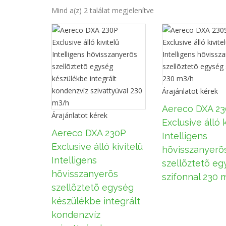
Mind a(z) 2 találat megjelenítve
Árajánlatot kérek
Aereco DXA 2
Árajánlatot kérek
Exclusive álló k
Aereco DXA 230P
Intelligens
Exclusive álló kivitelû
hõvisszanyerõ
Intelligens
szellõztetõ eg
hõvisszanyerõs
szifonnal 230
szellõztetõ egység
készülékbe integrált
kondenzvíz