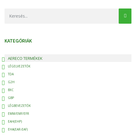
KATEGÓRIÁK
AERECO TERMÉKEK
LÉGELVEZETŐK
TDA
G2H
BXC
GBP
LÉGBEVEZETŐK
EMM/EMF/EFR
EAH(EHP)
EHA(EAR-EAF)