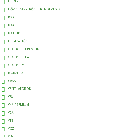
EHT/EFT
HŐVISSZANYERŐS BERENDEZÉSEK
DXR
DXA
DX HUB
KIEGÉSZÍTŐK
GLOBAL LP PREMIUM
GLOBAL LP FW
GLOBAL PX
MURAL PX
CASA T
VENTILÁTOROK
VBV
V4A PREMIUM
V2A
VTZ
VCZ
VBP